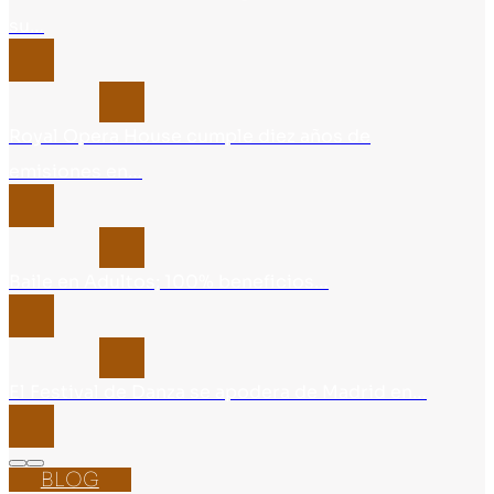
su…
Royal Opera House cumple diez años de
emisiones en…
Baile en Adultos; 100% beneficios…
El Festival de Danza se apodera de Madrid en…
BLOG