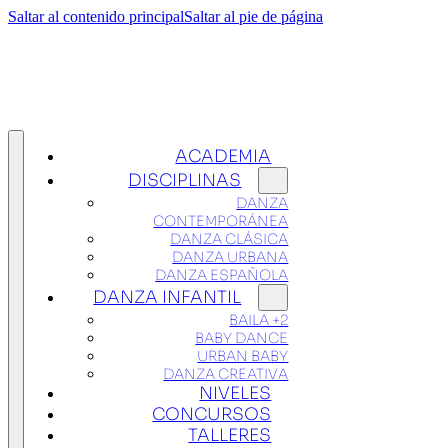
Saltar al contenido principal
Saltar al pie de página
ACADEMIA
DISCIPLINAS
DANZA
CONTEMPORÁNEA
DANZA CLÁSICA
DANZA URBANA
DANZA ESPAÑOLA
DANZA INFANTIL
BAILA +2
BABY DANCE
URBAN BABY
DANZA CREATIVA
NIVELES
CONCURSOS
TALLERES