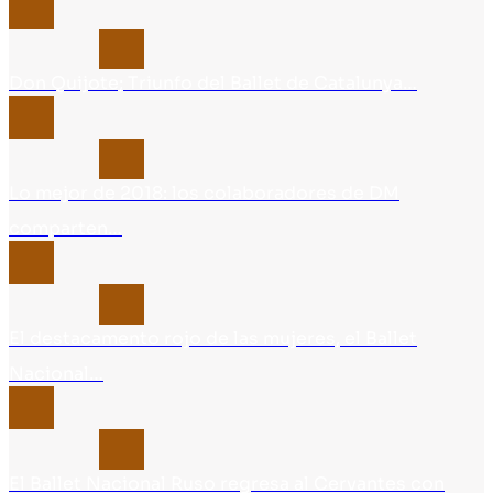
Don Quijote; Triunfo del Ballet de Catalunya…
Lo mejor de 2018: los colaboradores de DM
comparten…
El destacamento rojo de las mujeres, el Ballet
Nacional…
El Ballet Nacional Ruso regresa al Cervantes con