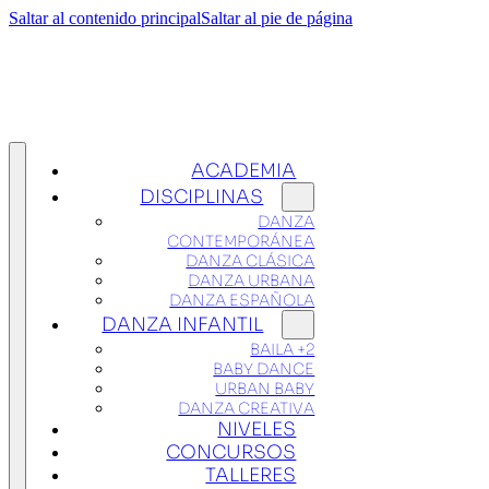
Saltar al contenido principal
Saltar al pie de página
ACADEMIA
DISCIPLINAS
DANZA
CONTEMPORÁNEA
DANZA CLÁSICA
DANZA URBANA
DANZA ESPAÑOLA
DANZA INFANTIL
BAILA +2
BABY DANCE
URBAN BABY
DANZA CREATIVA
NIVELES
CONCURSOS
TALLERES